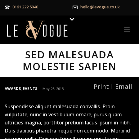
0161 222 5040
hello@levogue.co.uk
SED MALESUADA
MOLESTIE SAPIEN
Print
Email
AWARDS
,
EVENTS
May 25, 2013
Suspendisse aliquet malesuada convallis. Proin
vulputate, nunc in vestibulum ornare, purus quam
ultricies magna, porttitor pretium lacus ipsum in nibh.
Duis dapibus pharetra neque non commodo. Morbi id
posuere nulla. Quisque fringilla quam quis lorem